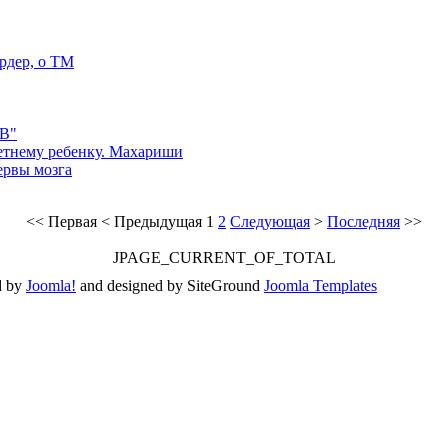
рдер, о ТМ
PB"
етнему ребенку. Махариши
ервы мозга
<<
Первая
<
Предыдущая
1
2
Следующая
>
Последняя
>>
JPAGE_CURRENT_OF_TOTAL
d by
Joomla!
and designed by SiteGround
Joomla Templates
Valid
XHTML
and
CSS
.