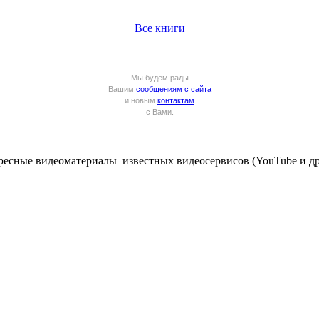
Все книги
Мы будем рады
Вашим
сообщениям с сайта
и новым
контактам
с Вами.
ересные видеоматериалы известных видеосервисов (YouTube и др