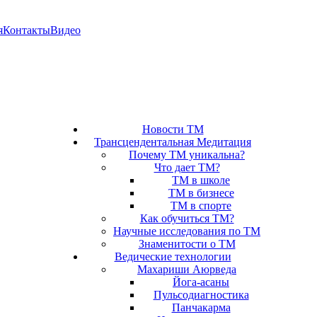
я
Контакты
Видео
Новости ТМ
Трансцендентальная Медитация
Почему ТМ уникальна?
Что дает ТМ?
ТМ в школе
ТМ в бизнесе
ТМ в спорте
Как обучиться ТМ?
Научные исследования по ТМ
Знаменитости о ТМ
Ведические технологии
Махариши Аюрведа
Йога-асаны
Пульсодиагностика
Панчакарма