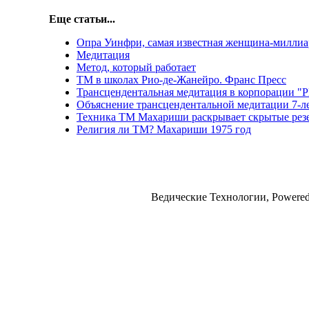
Еще статьи...
Опра Уинфри, самая известная женщина-миллиа
Медитация
Метод, который работает
ТМ в школах Рио-де-Жанейро. Франс Пресс
Трансцендентальная медитация в корпорации "
Объяснение трансцендентальной медитации 7-л
Техника ТМ Махариши раскрывает скрытые рез
Религия ли ТМ? Махариши 1975 год
Ведические Технологии, Powere