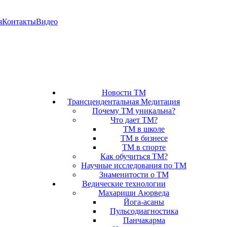
я
Контакты
Видео
Новости ТМ
Трансцендентальная Медитация
Почему ТМ уникальна?
Что дает ТМ?
ТМ в школе
ТМ в бизнесе
ТМ в спорте
Как обучиться ТМ?
Научные исследования по ТМ
Знаменитости о ТМ
Ведические технологии
Махариши Аюрведа
Йога-асаны
Пульсодиагностика
Панчакарма