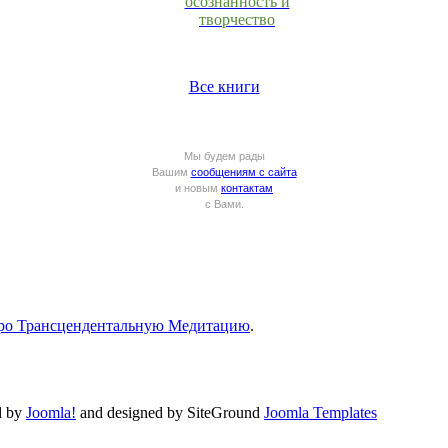
осознанность и
творчество
Все книги
Мы будем рады
Вашим
сообщениям с сайта
и новым
контактам
с Вами.
ро Трансцендентальную Медитацию
.
d by
Joomla!
and designed by SiteGround
Joomla Templates
Valid
XHTML
and
CSS
.