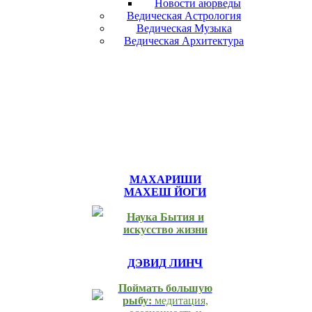
Новости аюрведы
Ведическая Астрология
Ведическая Музыка
Ведическая Архитектура
МАХАРИШИ
МАХЕШ ЙОГИ
Наука Бытия и
искусство жизни
ДЭВИД ЛИНЧ
Поймать большую
рыбу:
медитация,