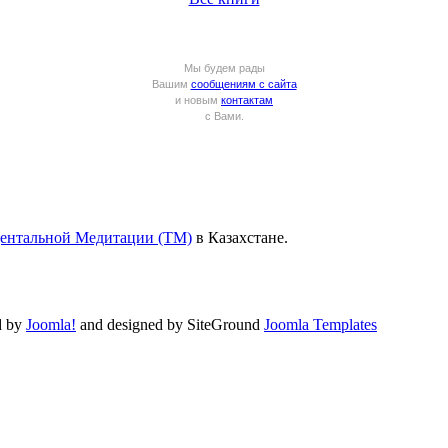
Мы будем рады
Вашим
сообщениям с сайта
и новым
контактам
с Вами.
дентальной Медитации (ТМ)
в Казахстане.
d by
Joomla!
and designed by SiteGround
Joomla Templates
Valid
XHTML
and
CSS
.