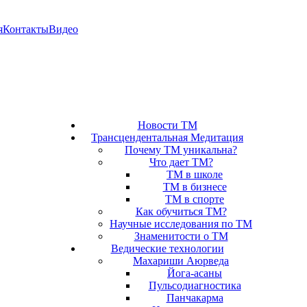
я
Контакты
Видео
Новости ТМ
Трансцендентальная Медитация
Почему ТМ уникальна?
Что дает ТМ?
ТМ в школе
ТМ в бизнесе
ТМ в спорте
Как обучиться ТМ?
Научные исследования по ТМ
Знаменитости о ТМ
Ведические технологии
Махариши Аюрведа
Йога-асаны
Пульсодиагностика
Панчакарма