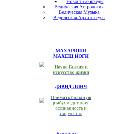
Новости аюрведы
Ведическая Астрология
Ведическая Музыка
Ведическая Архитектура
МАХАРИШИ
МАХЕШ ЙОГИ
Наука Бытия и
искусство жизни
ДЭВИД ЛИНЧ
Поймать большую
рыбу:
медитация,
осознанность и
творчество
Все книги