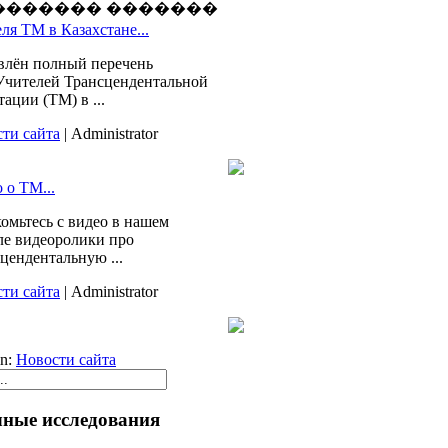
������� �������
ля ТМ в Казахстане...
влён полный перечень
Учителей Трансцендентальной
ации (ТМ) в ...
ти сайта
| Administrator
 о ТМ...
омьтесь с видео в нашем
ле видеоролики про
цендентальную ...
ти сайта
| Administrator
in:
Новости сайта
ные исследования