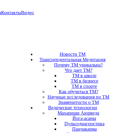
я
Контакты
Видео
Новости ТМ
Трансцендентальная Медитация
Почему ТМ уникальна?
Что дает ТМ?
ТМ в школе
ТМ в бизнесе
ТМ в спорте
Как обучиться ТМ?
Научные исследования по ТМ
Знаменитости о ТМ
Ведические технологии
Махариши Аюрведа
Йога-асаны
Пульсодиагностика
Панчакарма