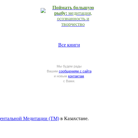
Поймать большую
рыбу:
медитация,
осознанность и
творчество
Все книги
Мы будем рады
Вашим
сообщениям с сайта
и новым
контактам
с Вами.
дентальной Медитации (ТМ)
в Казахстане.