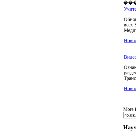
��
Учите
Обно
всех 
Медит
Новос
Видео
Ознак
разде
Транс
Новос
More 
Науч