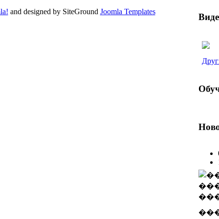
la!
and designed by SiteGround
Joomla Templates
Виде
TML
and
CSS
.
Друг
Обуч
Ново
��