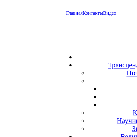
Главная
Контакты
Видео
Трансцен
По
К
Научн
З
Веди