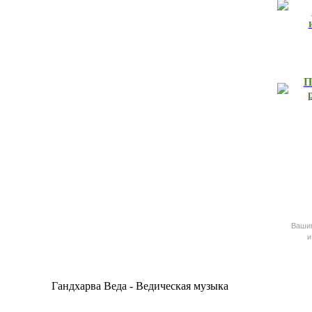
П
Ваш
и
Гандхарва Веда - Ведическая музыка