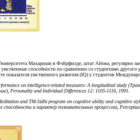
Университета Махариши в Фэйрфилде, штат Айова, регулярно з
 умственные способности по сравнению со студентами другого ун
сте показателя умственного развития (IQ) у студентов Междуна
erformance on intelligence-related measures: A longitudinal study
 Personality and Individual Differences 12: 1105-1116, 1991.
al Meditation and TM-Sidhi program on cognitive ability and cognitiv
особности и характер познавательных процессов), Perceptual an