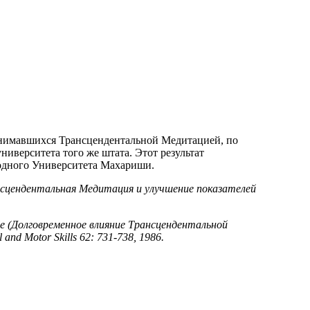
анимавшихся Трансцендентальной Медитацией, по
иверситета того же штата. Этот результат
родного Университета Махариши.
 (Трансцендентальная Медитация и улучшение показателей
e style (Долговременное влияние Трансцендентальной
d Motor Skills 62: 731-738, 1986.