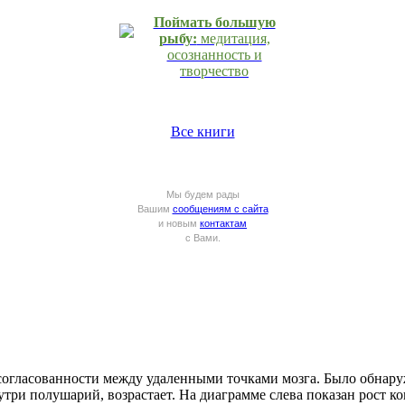
Поймать большую
рыбу:
медитация,
осознанность и
творчество
Все книги
Мы будем рады
Вашим
сообщениям с сайта
и новым
контактам
с Вами.
согласованности между удаленными точками мозга. Было обнару
три полушарий, возрастает. На диаграмме слева показан рост к