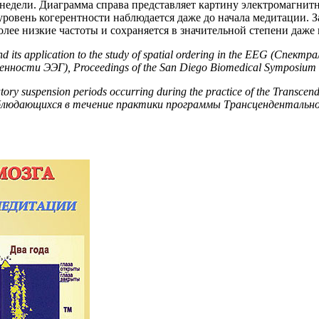
едели. Диаграмма справа представляет картину электромагнитн
ровень когерентности наблюдается даже до начала медитации. З
олее низкие частоты и сохраняется в значительной степени даже 
d its application to the study of spatial ordering in the EEG (Сп
ности ЭЭГ), Proceedings of the San Diego Biomedical Symposium 
piratory suspension periods occurring during the practice of the Tran
людающихся в течение практики программы Трансцендентальной 