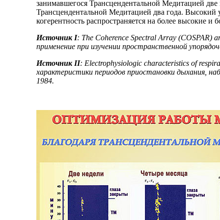
занимавшегося Трансцендентальной Медитацией две н
Трансцендентальной Медитацией два года. Высокий у
когерентность распространяется на более высокие и б
Источник I
: The Coherence Spectral Array (COSPAR) an
применение при изучении пространственной упорядочен
Источник II
: Electrophysiologic characteristics of res
характеристики периодов приостановки дыхания, наб
1984.