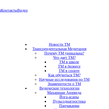
я
Контакты
Видео
Новости ТМ
Трансцендентальная Медитация
Почему ТМ уникальна?
Что дает ТМ?
ТМ в школе
ТМ в бизнесе
ТМ в спорте
Как обучиться ТМ?
Научные исследования по ТМ
Знаменитости о ТМ
Ведические технологии
Махариши Аюрведа
Йога-асаны
Пульсодиагностика
Панчакарма