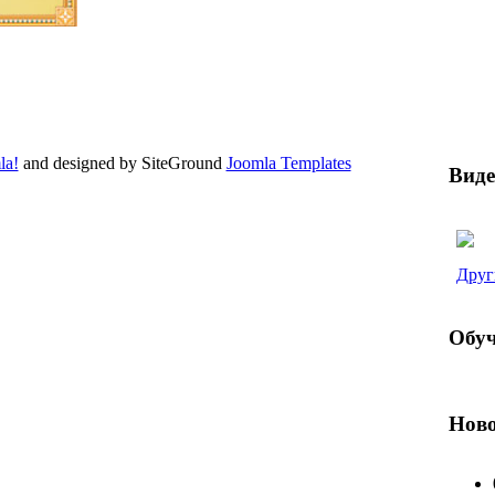
la!
and designed by SiteGround
Joomla Templates
Виде
TML
and
CSS
.
Друг
Обуч
Ново