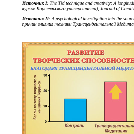
Источник I
: The TM technique and creativity: A longi
курсов Корнелльского университета), Journal of Creativ
Источник II
: A psychological investigation into the sou
причин влияния техники Трансцендентальной Медитации 