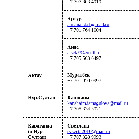
+7
707 803 4919
Артур
atmananda1@mail.ru
+7 701 764 1004
Аида
aisek79@mail.ru
+7 7
0
5 56
3
6497
Муратбек
Актау
+7 701 950 0997
Нур-Султан
Каншаим
kanshaim.ismagulova@mail.ru
+7 705 334 3921
Караганда
Светлана
(и Нур-
svsveta2010@mail.ru
Султан)
+7 707 328 9993