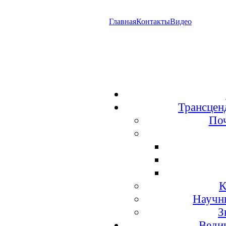
Главная
Контакты
Видео
Трансцен
По
К
Научн
З
Веди