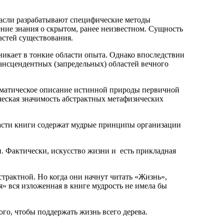
расли разрабатывают специфические методы
ние знания о скрытом, ранее неизвестном. Сущность
астей существования.
оникает в тонкие области опыта. Однако впоследствии
рансцендентных (запредельных) областей вечного
стематическое описание истинной природы первичной
ическая значимость абстрактных метафизических
части книги содержат мудрые принципы организации
и. Фактически, искусство жизни и есть прикладная
страктной. Но когда они начнут читать «Жизнь»,
я» вся изложенная в книге мудрость не имела бы
ого, чтобы поддержать жизнь всего дерева.