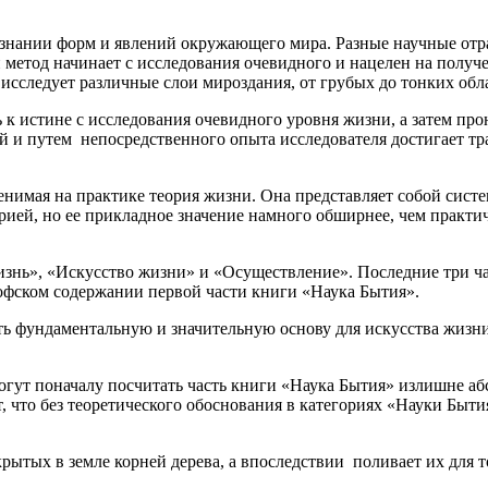
познании форм и явлений окружающего мира. Разные научные от
тод начинает с исследования очевидного и нацелен на получе
 исследует различные слои мироздания, от грубых до тонких обл
ть к истине с исследования очевидного уровня жизни, а затем пр
й и путем непосредственного опыта исследователя достигает т
менимая на практике теория жизни. Она представляет собой си
орией, но ее прикладное значение намного обширнее, чем практ
Жизнь», «Искусство жизни» и «Осуществление». Последние три 
офском содержании первой части книги «Наука Бытия».
ть фундаментальную и значительную основу для искусства жизн
огут поначалу посчитать часть книги «Наука Бытия» излишне аб
 что без теоретического обоснования в категориях «Науки Быти
рытых в земле корней дерева, а впоследствии поливает их для т