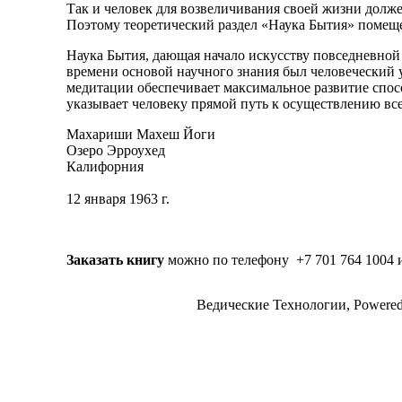
Так и человек для возвеличивания своей жизни долж
Поэтому теоретический раздел «Наука Бытия» помещен
Наука Бытия, дающая начало искусству повседневной ж
времени основой научного знания был человеческий 
медитации обеспечивает максимальное развитие спосо
указывает человеку прямой путь к осуществлению все
Махариши Махеш Йоги
Озеро Эрроухед
Калифорния
12 января 1963 г.
Заказать книгу
можно по телефону +7 701 764 1004 и 
Ведические Технологии, Powere