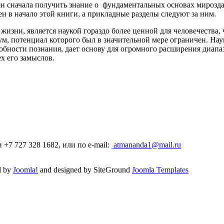
ен сначала получить знание о фундаментальных основах мирозда
 в начало этой книги, а прикладные разделы следуют за ним.
изни, является наукой гораздо более ценной для человечества, 
ум, потенциал которого был в значительной мере ограничен. Н
бности познания, дает основу для огромного расширения диапаз
х его замыслов.
+7 727 328 1682, или по e-mail:
atmananda1@mail.ru
d by
Joomla!
and designed by SiteGround
Joomla Templates
Valid
XHTML
and
CSS
.