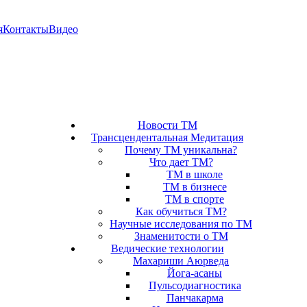
я
Контакты
Видео
Новости ТМ
Трансцендентальная Медитация
Почему ТМ уникальна?
Что дает ТМ?
ТМ в школе
ТМ в бизнесе
ТМ в спорте
Как обучиться ТМ?
Научные исследования по ТМ
Знаменитости о ТМ
Ведические технологии
Махариши Аюрведа
Йога-асаны
Пульсодиагностика
Панчакарма