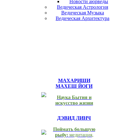
Новости аюрведы
Ведическая Астрология
Ведическая Музыка
Ведическая Архитектура
МАХАРИШИ
МАХЕШ ЙОГИ
Наука Бытия и
искусство жизни
ДЭВИД ЛИНЧ
Поймать большую
рыбу:
медитация,