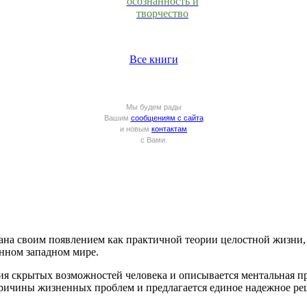
осознанность и
творчество
Все книги
Мы будем рады
Вашим
сообщениям с сайта
и новым
контактам
с Вами.
ана своим появлением как практичной теории целостной жизни,
нном западном мире.
ия скрытых возможностей человека и описывается ментальная п
ичины жизненных проблем и предлагается единое надежное реш