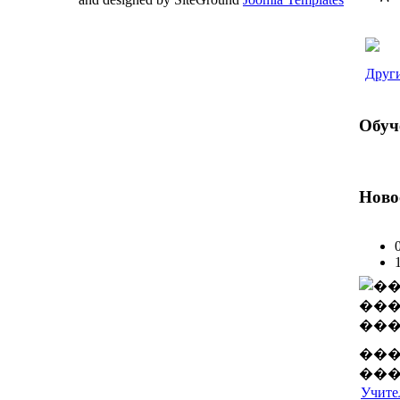
Valid
XHTML
and
CSS
.
Други
Обуч
Ново
���
���
Учител