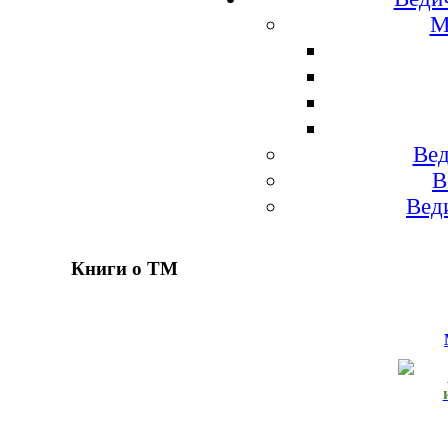
М
Вед
В
Вед
Книги о ТМ