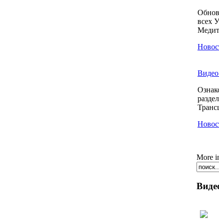
Обнов
всех 
Медита
Новос
Видео 
Ознак
разде
Транс
Новос
More i
Виде