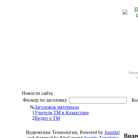
П
Ваш
и
Новости сайта
Фильтр по заголовку
Кол
№
Заголовок материала
1
Учителя ТМ в Казахстане
2
Видео о ТМ
Ведические Технологии, Powered by
Joomla!
Виде
and designed by SiteGround
Joomla Templates