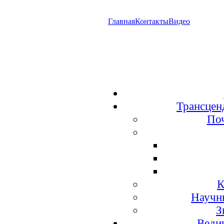
Главная
Контакты
Видео
Трансцен
По
К
Научн
З
Веди