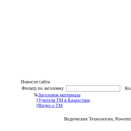
Новости сайта
Фильтр по заголовку
Кол
№
Заголовок материала
1
Учителя ТМ в Казахстане
2
Видео о ТМ
Ведические Технологии, Powere