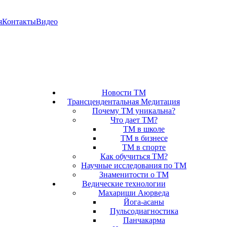
я
Контакты
Видео
Новости ТМ
Трансцендентальная Медитация
Почему ТМ уникальна?
Что дает ТМ?
ТМ в школе
ТМ в бизнесе
ТМ в спорте
Как обучиться ТМ?
Научные исследования по ТМ
Знаменитости о ТМ
Ведические технологии
Махариши Аюрведа
Йога-асаны
Пульсодиагностика
Панчакарма