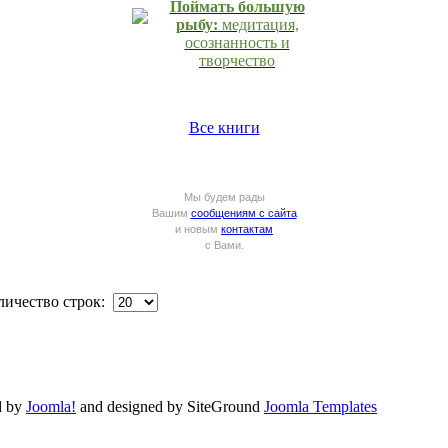
Поймать большую
рыбу:
медитация,
осознанность и
творчество
Все книги
Мы будем рады
Вашим
сообщениям с сайта
и новым
контактам
с Вами.
ичество строк:
d by
Joomla!
and designed by SiteGround
Joomla Templates
Valid
XHTML
and
CSS
.