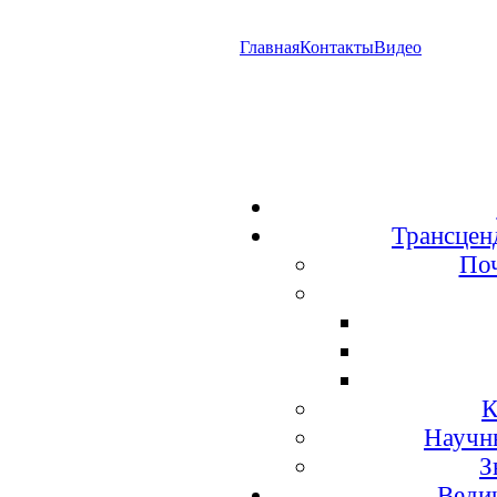
Главная
Контакты
Видео
Трансцен
По
К
Научн
З
Веди