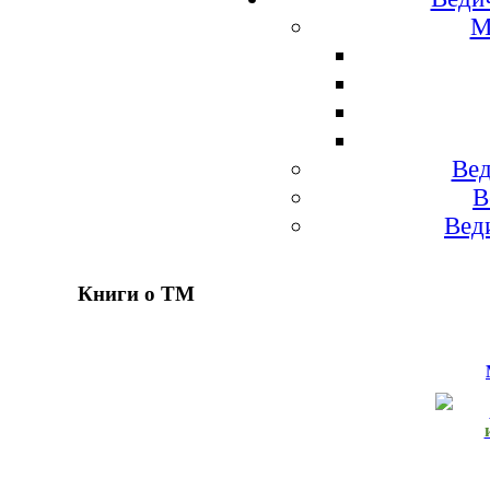
М
Вед
В
Вед
Книги о ТМ