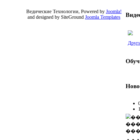
Ведические Технологии, Powered by
Joomla!
Виде
and designed by SiteGround
Joomla Templates
Valid
XHTML
and
CSS
.
Други
Обуч
Ново