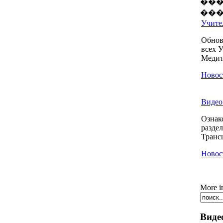
���
���
Учител
Обнов
всех 
Медита
Новос
Видео 
Ознак
разде
Транс
Новос
More i
Виде