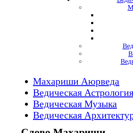
М
Вед
В
Вед
Махариши Аюрведа
Ведическая Астрологи
Ведическая Музыка
Ведическая Архитекту
Слово Махариши