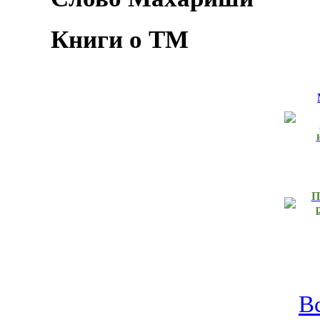
Книги о ТМ
П
В