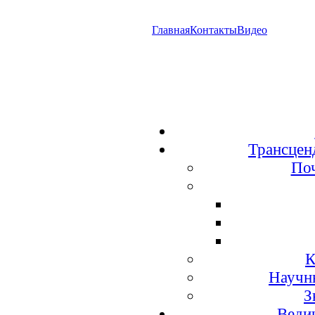
Главная
Контакты
Видео
Трансцен
По
К
Научн
З
Веди