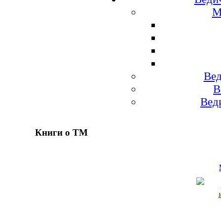
М
Вед
В
Вед
Книги о ТМ