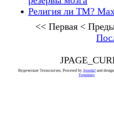
резервы мозга
Религия ли ТМ? Мах
<<
Первая
<
Пред
Пос
JPAGE_CUR
Ведические Технологии, Powered by
Joomla!
and desig
Templates
Valid
XHTML
and
CSS
.