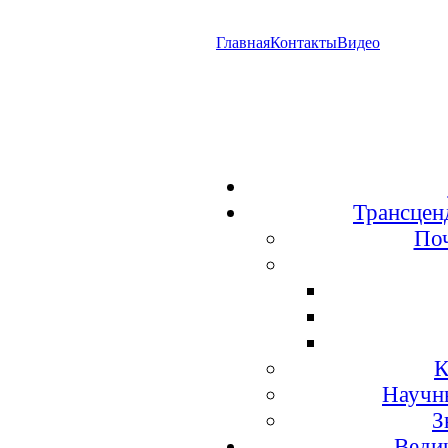
Главная
Контакты
Видео
Трансцен
По
К
Научн
З
Веди